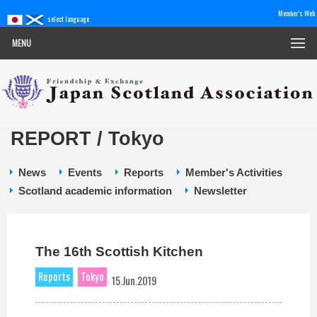
Member's Web
select language
MENU
REPORT / Tokyo
News
Events
Reports
Member's Activities
Scotland academic information
Newsletter
The 16th Scottish Kitchen
Reports
Tokyo
15.Jun.2019