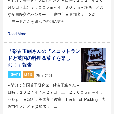
● 講師：モード・ラムゼイさん ● 日時：２０２４年１０
月５日（土）３：００ｐｍ～４：３０ｐｍ ● 場所：とよ
なか国際交流センター 豊中市 ● 参加者： ８名
「モードさんを囲んでのJSA英会...
Read More
「砂古玉緒さんの『スコットラン
ドと英国の料理＆菓子を楽し
む！」報告
Reports
Kansai
29.Jul.2024
● 講師：英国菓子研究家・砂古玉緒さん ●
日時：２０２４年７月２７日（土）２：００ｐｍ～４：
００ｐｍ ● 場所：英国菓子教室 The British Pudding 大
阪市住之江区 ● 参加者： ...