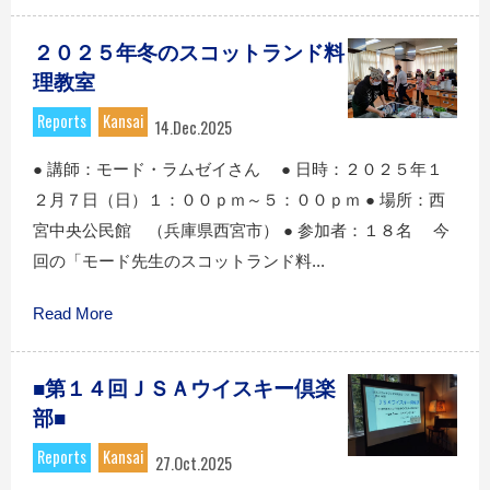
２０２５年冬のスコットランド料
理教室
Reports
Kansai
14.Dec.2025
● 講師：モード・ラムゼイさん ● 日時：２０２５年１
２月７日（日）１：００ｐｍ～５：００ｐｍ ● 場所：西
宮中央公民館 （兵庫県西宮市） ● 参加者：１８名 今
回の「モード先生のスコットランド料...
Read More
■第１４回ＪＳＡウイスキー倶楽
部■
Reports
Kansai
27.Oct.2025