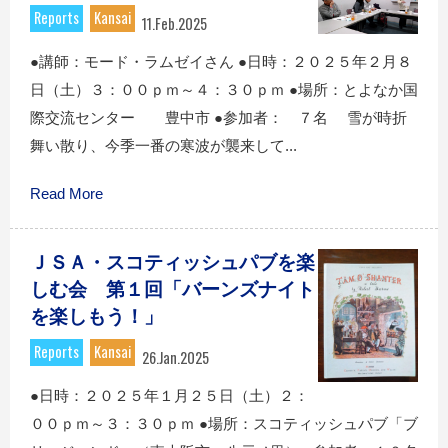
Reports
Kansai
11.Feb.2025
●講師：モード・ラムゼイさん ●日時：２０２５年２月８
日（土）３：００ｐｍ～４：３０ｐｍ ●場所：とよなか国
際交流センター 豊中市 ●参加者： ７名 雪が時折
舞い散り、今季一番の寒波が襲来して...
Read More
ＪＳＡ・スコティッシュパブを楽
しむ会 第１回「バーンズナイト
を楽しもう！」
Reports
Kansai
26.Jan.2025
●日時：２０２５年１月２５日（土）２：
００ｐｍ～３：３０ｐｍ ●場所：スコティッシュパブ「ブ