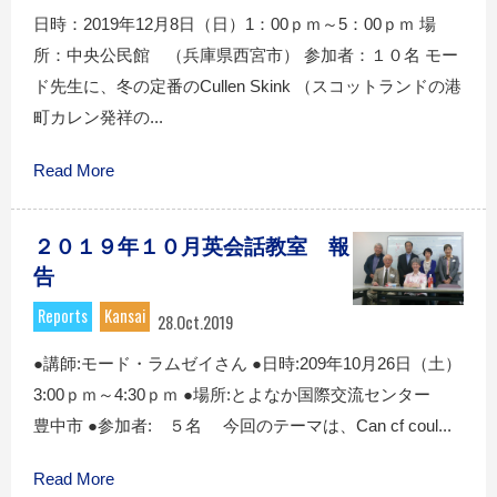
日時：2019年12月8日（日）1：00ｐｍ～5：00ｐｍ 場
所：中央公民館 （兵庫県西宮市） 参加者：１０名 モー
ド先生に、冬の定番のCullen Skink （スコットランドの港
町カレン発祥の...
Read More
２０１９年１０月英会話教室 報
告
Reports
Kansai
28.Oct.2019
●講師:モード・ラムゼイさん ●日時:209年10月26日（土）
3:00ｐｍ～4:30ｐｍ ●場所:とよなか国際交流センター
豊中市 ●参加者: ５名 今回のテーマは、Can cf coul...
Read More