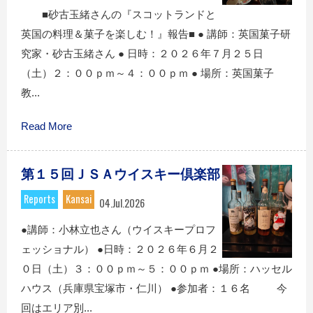
■砂古玉緒さんの『スコットランドと
英国の料理＆菓子を楽しむ！』報告■ ● 講師：英国菓子研
究家・砂古玉緒さん ● 日時：２０２６年７月２５日
（土）２：００ｐｍ～４：００ｐｍ ● 場所：英国菓子
教...
Read More
第１５回ＪＳＡウイスキー倶楽部
Reports
Kansai
04.Jul.2026
●講師：小林立也さん（ウイスキープロフ
ェッショナル） ●日時：２０２６年６月２
０日（土）３：００ｐｍ～５：００ｐｍ ●場所：ハッセル
ハウス（兵庫県宝塚市・仁川） ●参加者：１６名 今
回はエリア別...