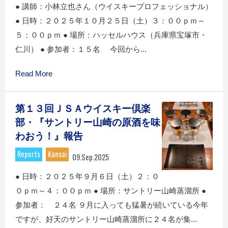
● 講師：小林立也さん（ウイスキープロフェッショナル）
● 日時：２０２５年１０月２５日（土）３：００ｐｍ～
５：００ｐｍ ● 場所：ハッセルハウス（兵庫県宝塚市・
仁川） ● 参加者：１５名 今回から...
Read More
第１３回ＪＳＡウイスキー倶楽
部・『サントリー山崎の原酒を味
わおう！』報告
Reports
Kansai
09.Sep.2025
● 日時：２０２５年９月６日（土）２：０
０ｐｍ～４：００ｐｍ ● 場所：サントリー山崎蒸溜所 ●
参加者： ２４名 ９月に入っても猛暑が続いている今年
ですが、好天のサントリー山崎蒸溜所に２４名が集...