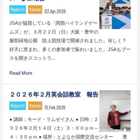
Reports
Kansai
02.Apr.2026
JSAが協賛している「関西ハイランドゲー
ムズ」が、３月２２日（日）大阪・豊中の
服部緑地公園 陸上競技場で開催されました。珍しく？
好天に恵まれ、多くの参加者で賑わいました。JSAもブー
スを開きスコットラ...
Read More
２０２６年２月英会話教室 報告
Reports
Kansai
15.Feb.2026
● 講師：モード・ラムゼイさん ● 日時：２
０２６年２月１４日（土）３：００ｐｍ～
４：３０ｐｍ ● 場所：とよなか国際交流センター 豊