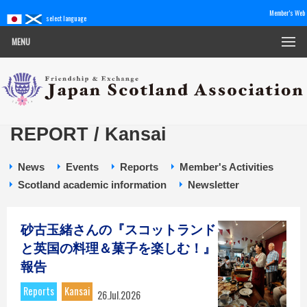
Member's Web
select language
MENU
REPORT / Kansai
News
Events
Reports
Member's Activities
Scotland academic information
Newsletter
砂古玉緒さんの『スコットランド
と英国の料理＆菓子を楽しむ！』
報告
Reports
Kansai
26.Jul.2026