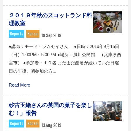
２０１９年秋のスコットランド料
理教室
Reports
Kansai
18.Sep.2019
●講師：モード・ラムゼイさん ●日時：2019年9月15日
（日）1:00PM～5:00PM ●場所：夙川公民館 （兵庫県西
宮市） ●参加者：１０名 まだまだ酷暑が続いていた日曜
日の午後、初参加の方...
Read More
砂古玉緒さんの英国の菓子を楽し
む！」報告
Reports
Kansai
13.Aug.2019