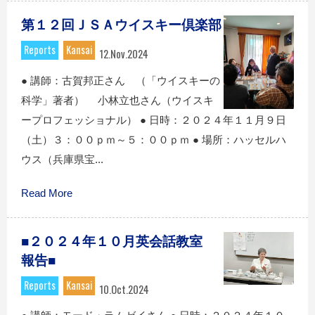
第１２回ＪＳＡウイスキー倶楽部
Reports
Kansai
12.Nov.2024
● 講師：古賀邦正さん （「ウイスキーの
科学」著者） 小林立也さん（ウイスキ
ープロフェッショナル） ● 日時：２０２４年１１月９日
（土）３：００ｐｍ～５：００ｐｍ ● 場所：ハッセルハ
ウス（兵庫県宝...
Read More
■２０２４年１０月英会話教室
報告■
Reports
Kansai
10.Oct.2024