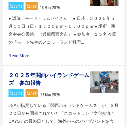
Reports
Kansai
18.May.2025
● 講師：モード・ラムゼイさん ● 日時：２０２５年５
月１１日（日）１：００ｐｍ～５：００ｐｍ ● 場所：西
宮中央公民館 （兵庫県西宮市） ● 参加者：１５名 今回
の「モード先生のスコットランド料理...
Read More
２０２５年関西ハイランドゲーム
ズ 参加報告
Reports
Kansai
27.Mar.2025
JSAが協賛している「関西ハイランドゲームズ」が、３月
２０日から開催されていた「スコットランド文化交流４
DAYS」の最終日として、海外からのパイプバンドを含