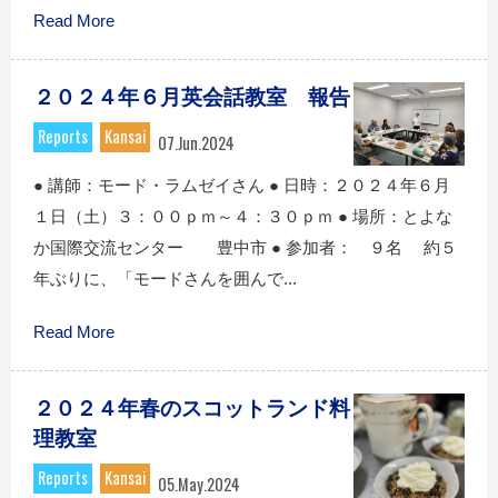
Read More
２０２４年６月英会話教室 報告
Reports
Kansai
07.Jun.2024
● 講師：モード・ラムゼイさん ● 日時：２０２４年６月
１日（土）３：００ｐｍ～４：３０ｐｍ ● 場所：とよな
か国際交流センター 豊中市 ● 参加者： ９名 約５
年ぶりに、「モードさんを囲んで...
Read More
２０２４年春のスコットランド料
理教室
Reports
Kansai
05.May.2024