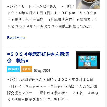
● 講師：モード・ラムゼイさん ● 日時：
２０２４年４月２１日（日）１：００ｐｍ～５：００ｐ
ｍ ● 場所：夙川公民館 （兵庫県西宮市） ● 参加者：１
５名 ２０１９年１２月まで３０回以上開催して来た...
Read More
■２０２４年武部好伸さん講演
会 報告■
Reports
Kansai
05.Apr.2024
● 講師：武部好伸さん ● 日時：２０２４年３月３１日
（日）２：００ｐｍ～４：００ｐｍ ● 場所：とよなか国
際交流センター 豊中市 ● 参加者： ２１名 ４年ぶ
りの活動再開第２弾として、先月の...