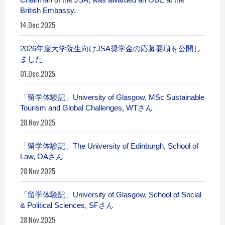
British Embassy.
14.Dec.2025
2026年度大学院生向けJSA奨学金の応募要項を公開し
ました
01.Dec.2025
「留学体験記」University of Glasgow, MSc Sustainable
Tourism and Global Challenges, WTさん
28.Nov.2025
「留学体験記」The University of Edinburgh, School of
Law, OAさん
28.Nov.2025
「留学体験記」University of Glasgow, School of Social
& Political Sciences, SFさん
28.Nov.2025