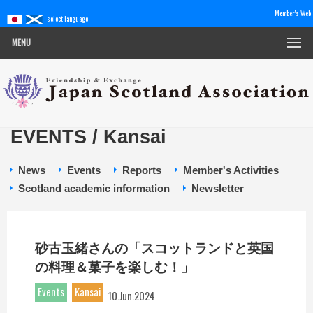
Member's Web
select language
MENU
EVENTS / Kansai
News
Events
Reports
Member's Activities
Scotland academic information
Newsletter
砂古玉緒さんの「スコットランドと英国
の料理＆菓子を楽しむ！」
Events
Kansai
10.Jun.2024