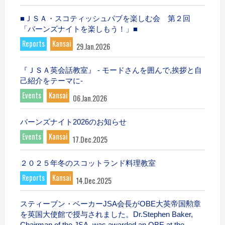
■ＪＳＡ・スコティッシュパブを楽しむ会 第２回
「バーンズナイトを楽しもう！」■
Reports
Kansai
29.Jan.2026
『ＪＳＡ英会話教室』 - モードさんを囲んで,挨拶と自
己紹介をテーマに-
Events
Kansai
06.Jan.2026
バーンズナイト2026のお知らせ
Events
Kansai
17.Dec.2025
２０２５年冬のスコットランド料理教室
Reports
Kansai
14.Dec.2025
スティーブン・ベーカーJSA会長がOBE大英帝国勲章
を英国大使館で授与されました。Dr.Stephen Baker,
Chairman of the JSA, was awarded an OBE at the