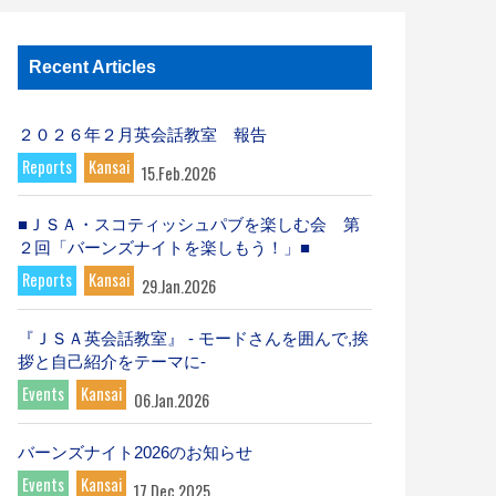
Recent Articles
２０２６年２月英会話教室 報告
Reports
Kansai
15.Feb.2026
■ＪＳＡ・スコティッシュパブを楽しむ会 第
２回「バーンズナイトを楽しもう！」■
Reports
Kansai
29.Jan.2026
『ＪＳＡ英会話教室』 - モードさんを囲んで,挨
拶と自己紹介をテーマに-
Events
Kansai
06.Jan.2026
バーンズナイト2026のお知らせ
Events
Kansai
17.Dec.2025