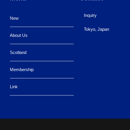
Inquiry
New
Tokyo, Japan
About Us
Scotland
Membership
Link