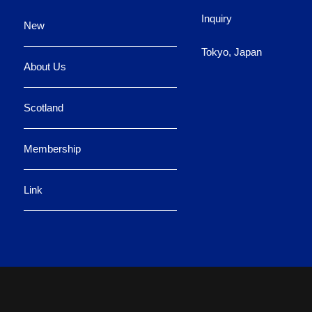
Inquiry
New
Tokyo, Japan
About Us
Scotland
Membership
Link