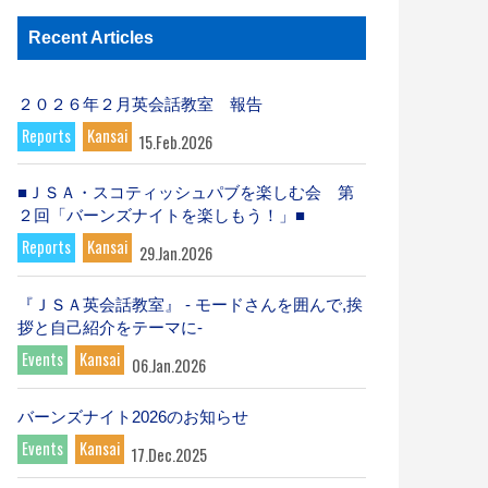
Recent Articles
２０２６年２月英会話教室 報告
Reports
Kansai
15.Feb.2026
■ＪＳＡ・スコティッシュパブを楽しむ会 第
２回「バーンズナイトを楽しもう！」■
Reports
Kansai
29.Jan.2026
『ＪＳＡ英会話教室』 - モードさんを囲んで,挨
拶と自己紹介をテーマに-
Events
Kansai
06.Jan.2026
バーンズナイト2026のお知らせ
Events
Kansai
17.Dec.2025