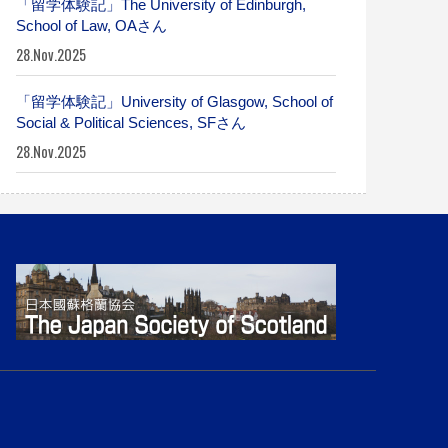
「留学体験記」The University of Edinburgh,
School of Law, OAさん
28.Nov.2025
「留学体験記」University of Glasgow, School of
Social & Political Sciences, SFさん
28.Nov.2025